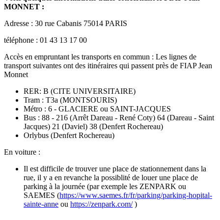
MONNET :
Adresse : 30 rue Cabanis 75014 PARIS
téléphone : 01 43 13 17 00
Accès en empruntant les transports en commun : Les lignes de
transport suivantes ont des itinéraires qui passent près de FIAP Jean
Monnet
RER: B (CITE UNIVERSITAIRE)
Tram : T3a (MONTSOURIS)
Métro : 6 - GLACIERE ou SAINT-JACQUES
Bus : 88 - 216 (Arrêt Dareau - René Coty) 64 (Dareau - Saint
Jacques) 21 (Daviel) 38 (Denfert Rochereau)
Orlybus (Denfert Rochereau)
En voiture :
Il est difficile de trouver une place de stationnement dans la
rue, il y a en revanche la possiblité de louer une place de
parking à la journée (par exemple les ZENPARK ou
SAEMES (
https://www.saemes.fr/fr/parking/parking-hopital-
sainte-anne
ou
https://zenpark.com/
)