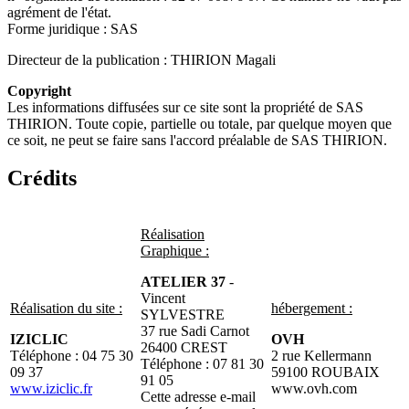
agrément de l'état.
Forme juridique : SAS
Directeur de la publication : THIRION Magali
Copyright
Les informations diffusées sur ce site sont la propriété de SAS
THIRION. Toute copie, partielle ou totale, par quelque moyen que
ce soit, ne peut se faire sans l'accord préalable de SAS THIRION.
Crédits
Réalisation
Graphique :
ATELIER 37
-
Vincent
Réalisation du site :
hébergement :
SYLVESTRE
37 rue Sadi Carnot
IZICLIC
OVH
26400 CREST
Téléphone : 04 75 30
2 rue Kellermann
Téléphone : 07 81 30
09 37
59100 ROUBAIX
91 05
www.iziclic.fr
www.ovh.com
Cette adresse e-mail